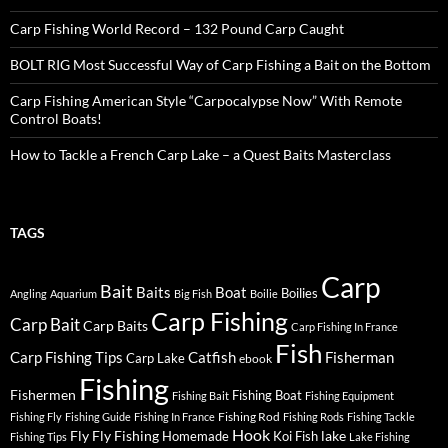
Carp Fishing World Record – 132 Pound Carp Caught
BOLT RIG Most Successful Way of Carp Fishing a Bait on the Bottom
Carp Fishing American Style “Carpocalypse Now” With Remote
Control Boats!
How to Tackle a French Carp Lake – a Quest Baits Masterclass
TAGS
Carp
Bait
Baits
Boat
Boilies
Angling
Aquarium
Big Fish
Boilie
Carp Fishing
Carp Bait
Carp Baits
Carp Fishing In France
Fish
Carp Fishing Tips
Catfish
Fisherman
Carp Lake
ebook
Fishing
Fishermen
Fishing Boat
Fishing Bait
Fishing Equipment
Fishing Rod
Fishing Fly
Fishing Guide
Fishing In France
Fishing Rods
Fishing Tackle
Hook
Fly
Fly Fishing
lake
Homemade
Koi Fish
Fishing Tips
Lake Fishing