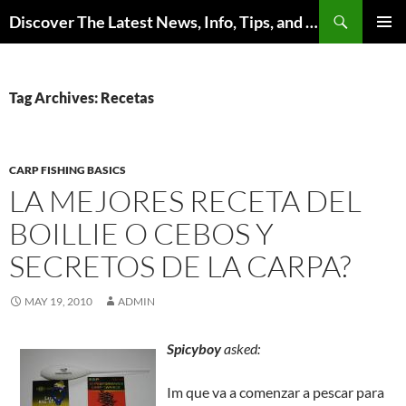
Skip
Search
Discover The Latest News, Info, Tips, and Trends on Carp Fishing
to
PRIMAR
content
MENU
Tag Archives: Recetas
CARP FISHING BASICS
LA MEJORES RECETA DEL
BOILLIE O CEBOS Y
SECRETOS DE LA CARPA?
MAY 19, 2010
ADMIN
Spicyboy
asked:
Im que va a comenzar a pescar para